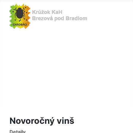
hlavná stránka
história
aktuality
turnaje
členstvo
galéria
na stiahnutie
Novoročný vinš
Detaily