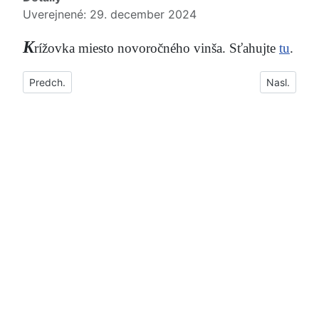
Uverejnené: 29. december 2024
K
rížovka miesto novoročného vinša. Sťahujte
tu
.
Predchádzajúci článok: XVI. Turnaj o pohár M. R. Štefánika v
Nasledujúc
Predch.
Nasl.