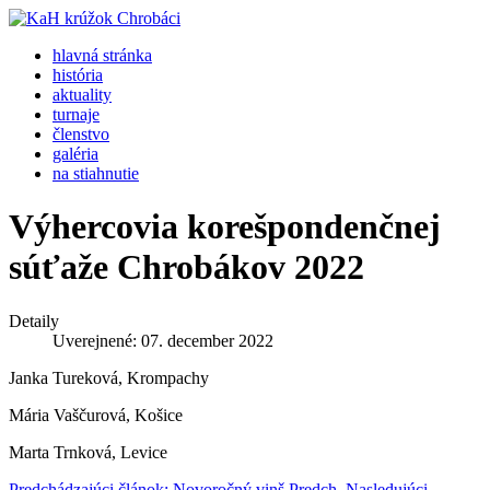
hlavná stránka
história
aktuality
turnaje
členstvo
galéria
na stiahnutie
Výhercovia korešpondenčnej
súťaže Chrobákov 2022
Detaily
Uverejnené: 07. december 2022
Janka Tureková, Krompachy
Mária Vaščurová, Košice
Marta Trnková, Levice
Predchádzajúci článok: Novoročný vinš
Predch.
Nasledujúci